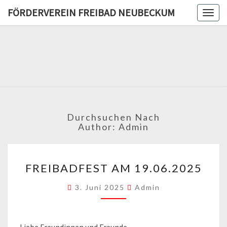
FÖRDERVEREIN FREIBAD NEUBECKUM
Togg
navig
FÖRDERV
FREIB
NEUBE
Durchsuchen Nach
Author:
Admin
FREIBADFEST
FREIBADFEST AM 19.06.2025
AM
19.06.2025
3. Juni 2025
Admin