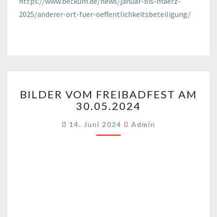
https://www.beckum.de/news/januar-bis-maerz-
2025/anderer-ort-fuer-oeffentlichkeitsbeteiligung/
BILDER
BILDER VOM FREIBADFEST AM
VOM
30.05.2024
FREIBADFEST
AM
14. Juni 2024
Admin
30.05.2024