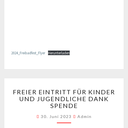
2024_Freibadfest_Flyer
Herunterladen
FREIER
FREIER EINTRITT FÜR KINDER
EINTRITT
UND JUGENDLICHE DANK
FÜR
SPENDE
KINDER
UND
30. Juni 2023
Admin
JUGENDLICHE
DANK