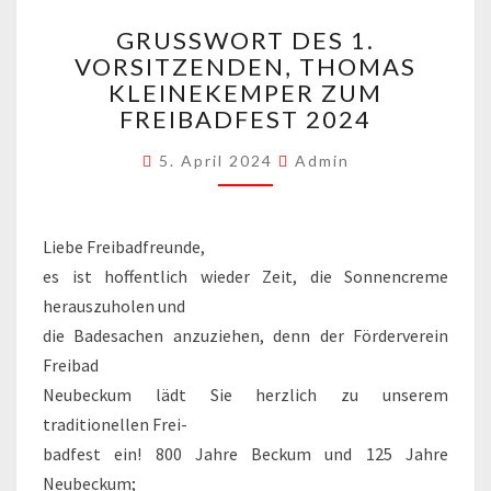
GRUSSWORT D
GRUSSWORT DES 1. V
ES 1
ORSITZENDEN, THOMAS K
. V
LEINEKEMPER ZUM F
ORSITZENDEN, T
HOMAS K
REIBADFEST 2024
LEINEKEMPER Z
UM F
5. April 2024
Admin
REIBADFEST 2
024
Liebe Freibadfreunde,
es ist hoffentlich wieder Zeit, die Sonnencreme
herauszuholen und
die Badesachen anzuziehen, denn der Förderverein
Freibad
Neubeckum lädt Sie herzlich zu unserem
traditionellen Frei-
badfest ein! 800 Jahre Beckum und 125 Jahre
Neubeckum;