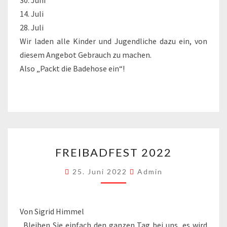
30. Juni
14. Juli
28. Juli
Wir laden alle Kinder und Jugendliche dazu ein, von
diesem Angebot Gebrauch zu machen.
Also „Packt die Badehose ein“!
FREIBADFEST
FREIBADFEST 2022
2022
25. Juni 2022
Admin
Von Sigrid Himmel
„Bleiben Sie einfach den ganzen Tag bei uns, es wird