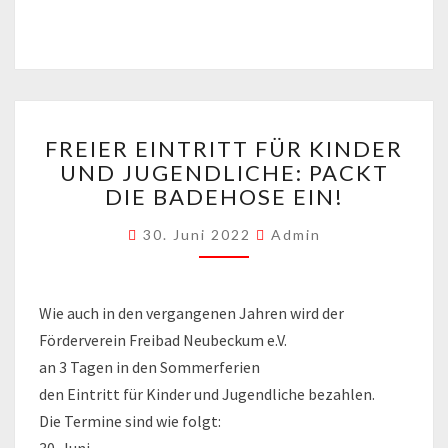
FREIER
FREIER EINTRITT FÜR KINDER
EINTRITT
UND JUGENDLICHE: PACKT
FÜR
DIE BADEHOSE EIN!
KINDER
UND
30. Juni 2022
Admin
JUGENDLICHE:
PACKT
DIE
BADEHOSE
Wie auch in den vergangenen Jahren wird der
EIN!
Förderverein Freibad Neubeckum e.V.
an 3 Tagen in den Sommerferien
den Eintritt für Kinder und Jugendliche bezahlen.
Die Termine sind wie folgt: