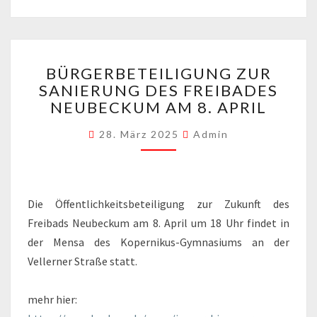
BÜRGERBETEILIGUNG
BÜRGERBETEILIGUNG ZUR
ZUR
SANIERUNG DES FREIBADES
SANIERUNG
NEUBECKUM AM 8. APRIL
DES
FREIBADES
28. März 2025
Admin
NEUBECKUM
AM
8.
APRIL
Die Öffentlichkeitsbeteiligung zur Zukunft des
Freibads Neubeckum am 8. April um 18 Uhr findet in
der Mensa des Kopernikus-Gymnasiums an der
Vellerner Straße statt.
mehr hier: