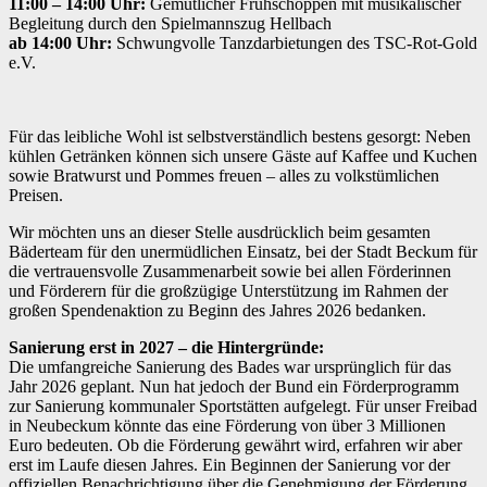
11:00 – 14:00 Uhr:
Gemütlicher Frühschoppen mit musikalischer
Begleitung durch den Spielmannszug Hellbach
ab 14:00 Uhr:
Schwungvolle Tanzdarbietungen des TSC-Rot-Gold
e.V.
Für das leibliche Wohl ist selbstverständlich bestens gesorgt: Neben
kühlen Getränken können sich unsere Gäste auf Kaffee und Kuchen
sowie Bratwurst und Pommes freuen – alles zu volkstümlichen
Preisen.
Wir möchten uns an dieser Stelle ausdrücklich beim gesamten
Bäderteam für den unermüdlichen Einsatz, bei der Stadt Beckum für
die vertrauensvolle Zusammenarbeit sowie bei allen Förderinnen
und Förderern für die großzügige Unterstützung im Rahmen der
großen Spendenaktion zu Beginn des Jahres 2026 bedanken.
Sanierung erst in 2027 – die Hintergründe:
Die umfangreiche Sanierung des Bades war ursprünglich für das
Jahr 2026 geplant. Nun hat jedoch der Bund ein Förderprogramm
zur Sanierung kommunaler Sportstätten aufgelegt. Für unser Freibad
in Neubeckum könnte das eine Förderung von über 3 Millionen
Euro bedeuten. Ob die Förderung gewährt wird, erfahren wir aber
erst im Laufe diesen Jahres. Ein Beginnen der Sanierung vor der
offiziellen Benachrichtigung über die Genehmigung der Förderung