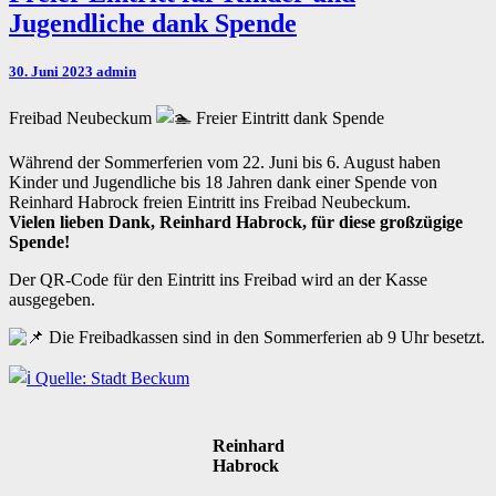
Eintritt
Jugendliche dank Spende
für
Kinder
und
30. Juni 2023
admin
Jugendliche
dank
Freibad Neubeckum
Freier Eintritt dank Spende
Spende
Während der Sommerferien vom 22. Juni bis 6. August haben
Kinder und Jugendliche bis 18 Jahren dank einer Spende von
Reinhard Habrock freien Eintritt ins Freibad Neubeckum.
Vielen lieben Dank, Reinhard Habrock, für diese großzügige
Spende!
Der QR-Code für den Eintritt ins Freibad wird an der Kasse
ausgegeben.
Die Freibadkassen sind in den Sommerferien ab 9 Uhr besetzt.
Quelle: Stadt Beckum
Reinhard
Habrock