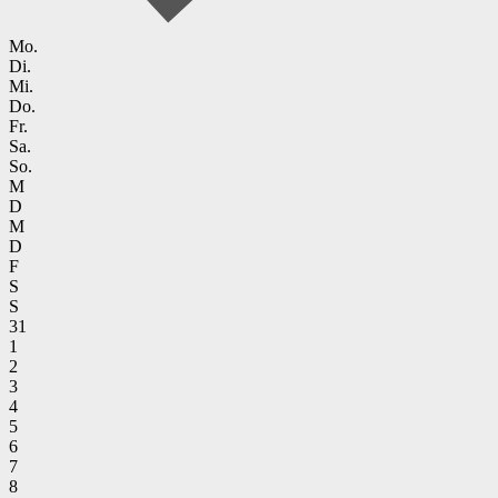
Mo.
Di.
Mi.
Do.
Fr.
Sa.
So.
M
D
M
D
F
S
S
31
1
2
3
4
5
6
7
8