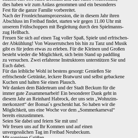
dies haben wir zum Anlass genommen und ein besonderes
Fest für die ganze Familie vorbereitet.
Nach der Fronleichnamsprozession, die in diesem Jahr ihren
Abschluss im Freibad findet, starten wir gegen 11.00 Uhr mit
unserem Frühschoppen mit Begleitung durch den Spielmanns-
zug Hellbach.
Freuen Sie sich auf einen Tag voller Spaß, Spiele und erfrischen-
der Abkühlung! Von Wasserrutschen bis hin zu Tanz und Musik
gibt es für jeden etwas zu erleben. Für die Kleinen und Großen
besteht wieder die Möglichkeit, sich beim Stand up paddling
zu versuchen. Zwei erfahrene Instruktoren unterstützen Sie und
Euch dabei.
Für das leibliche Wohl ist bestens gesorgt: Genießen Sie
erfrischende Getränke, leckere Bratwurst und selbst gebackene
Kuchen und halten Sie einen Plausch.
Wir danken dem Bäderteam und der Stadt Beckum für die
immer gute Zusammenarbeit! Ein besonderer Dank geht in
diesem Jahr an Reinhard Habrock, der uns sein „Wohnzim-
merkonzert“ der Bonsai`s geschenkt hat. So haben wir die
Möglichkeit, uns eine Woche vor dem „Sommerkarneval“
bereits einzustimmen.
Seien Sie dabei und feiern Sie mit uns!
Wir freuen uns auf Ihr Kommen und auf einen
unvergesslichen Tag im Freibad Neubeckum.
Mit sonnigen Grüßen