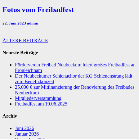
Fotos
Fotos vom Freibadfest
vom
Freibadfest
22. Juni 2023
admin
Beitrags-
ÄLTERE BEITRÄGE
Navigation
Neueste Beiträge
Förderverein Freibad Neubeckum feiert großes Freibadfest an
Fronleichnam
Der Neubeckumer Schienachor der KG Schienenstrang lädt
zum Benefizkonzert
25.000 € zur Mitfinanzierung der Renovierung des Freibades
Neubeckum
Mitgliederversammlung
Freibadfest am 19.06.2025
Archiv
Juni 2026
Januar 2026