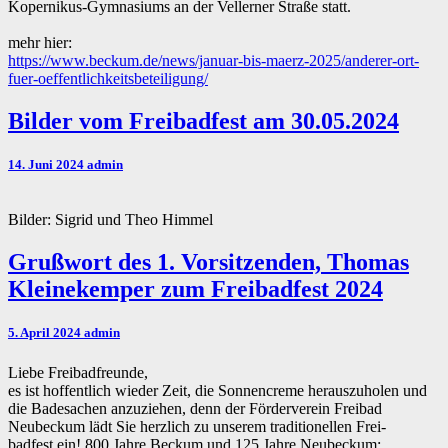
Kopernikus-Gymnasiums an der Vellerner Straße statt.
mehr hier:
https://www.beckum.de/news/januar-bis-maerz-2025/anderer-ort-
fuer-oeffentlichkeitsbeteiligung/
Bilder
Bilder vom Freibadfest am 30.05.2024
vom
Freibadfest
14. Juni 2024
admin
am
30.05.2024
Bilder: Sigrid und Theo Himmel
Grußwort
Grußwort des 1. Vorsitzenden, Thomas
des
Kleinekemper zum Freibadfest 2024
1.
Vorsitzenden,
Thomas
5. April 2024
admin
Kleinekemper
zum
Liebe Freibadfreunde,
Freibadfest
es ist hoffentlich wieder Zeit, die Sonnencreme herauszuholen und
2024
die Badesachen anzuziehen, denn der Förderverein Freibad
Neubeckum lädt Sie herzlich zu unserem traditionellen Frei-
badfest ein! 800 Jahre Beckum und 125 Jahre Neubeckum;