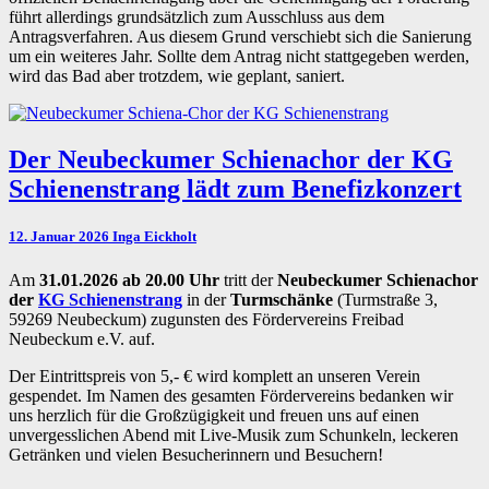
führt allerdings grundsätzlich zum Ausschluss aus dem
Antragsverfahren. Aus diesem Grund verschiebt sich die Sanierung
um ein weiteres Jahr. Sollte dem Antrag nicht stattgegeben werden,
wird das Bad aber trotzdem, wie geplant, saniert.
Der
Der Neubeckumer Schienachor der KG
Neubeckumer
Schienenstrang lädt zum Benefizkonzert
Schienachor
der
KG
12. Januar 2026
Inga Eickholt
Schienenstrang
lädt
Am
31.01.2026 ab 20.00 Uhr
tritt der
Neubeckumer Schienachor
zum
der
KG Schienenstrang
in der
Turmschänke
(Turmstraße 3,
Benefizkonzert
59269 Neubeckum) zugunsten des Fördervereins Freibad
Neubeckum e.V. auf.
Der Eintrittspreis von 5,- € wird komplett an unseren Verein
gespendet. Im Namen des gesamten Fördervereins bedanken wir
uns herzlich für die Großzügigkeit und freuen uns auf einen
unvergesslichen Abend mit Live-Musik zum Schunkeln, leckeren
Getränken und vielen Besucherinnern und Besuchern!