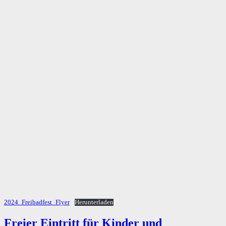
2024_Freibadfest_Flyer
Herunterladen
Freier
Freier Eintritt für Kinder und