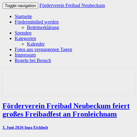
Förderverein Freibad Neubeckum
Toggle navigation
Startseite
Fördermitglied werden
Beitritserklärung
Spenden
Kategorien
Kalender
Fotos aus vergangenen Tagen
Impressum
Regeln bei Besuch
Förderverein Freibad
Neubeckum
Förderverein
Förderverein Freibad Neubeckum feiert
Freibad
großes Freibadfest an Fronleichnam
Neubeckum
feiert
großes
3. Juni 2026
Inga Eickholt
Freibadfest