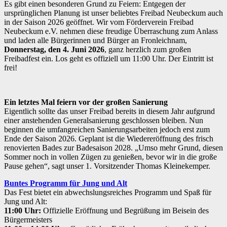
an
Es gibt einen besonderen Grund zu Feiern: Entgegen der
Fronleichnam
ursprünglichen Planung ist unser beliebtes Freibad Neubeckum auch
in der Saison 2026 geöffnet. Wir vom Förderverein Freibad
Neubeckum e.V. nehmen diese freudige Überraschung zum Anlass
und laden alle Bürgerinnen und Bürger an Fronleichnam,
Donnerstag, den 4. Juni 2026
, ganz herzlich zum großen
Freibadfest ein. Los geht es offiziell um 11:00 Uhr. Der Eintritt ist
frei!
Ein letztes Mal feiern vor der großen Sanierung
Eigentlich sollte das unser Freibad bereits in diesem Jahr aufgrund
einer anstehenden Generalsanierung geschlossen bleiben. Nun
beginnen die umfangreichen Sanierungsarbeiten jedoch erst zum
Ende der Saison 2026. Geplant ist die Wiedereröffnung des frisch
renovierten Bades zur Badesaison 2028. „Umso mehr Grund, diesen
Sommer noch in vollen Zügen zu genießen, bevor wir in die große
Pause gehen“, sagt unser 1. Vorsitzender Thomas Kleinekemper.
Buntes Programm für Jung und Alt
Das Fest bietet ein abwechslungsreiches Programm und Spaß für
Jung und Alt:
11:00 Uhr:
Offizielle Eröffnung und Begrüßung im Beisein des
Bürgermeisters