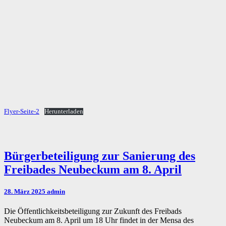
Flyer-Seite-2
Herunterladen
Bürgerbeteiligung
Bürgerbeteiligung zur Sanierung des
zur
Freibades Neubeckum am 8. April
Sanierung
des
Freibades
28. März 2025
admin
Neubeckum
am
Die Öffentlichkeitsbeteiligung zur Zukunft des Freibads
8.
Neubeckum am 8. April um 18 Uhr findet in der Mensa des
April