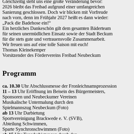
Gleichzeitig steht uns eine große Veränderung bevor:
2026 bleibt das Freibad aufgrund einer umfangreichen
Sanierung geschlossen. Doch wir blicken mit Vorfreude
nach vorn, denn im Frühjahr 2027 heißt es dann wieder:
„Pack die Badehose ein!“
Ein herzliches Dankeschön gilt dem gesamten Bäderteam
für seinen unermüdlichen Einsatz sowie der Stadt Beckum
für die stets gute und vertrauensvolle Zusammenarbeit.
Wir freuen uns auf eine tolle Saison mit euch!
Thomas Kleinekemper
Vorsitzender des Fördervereins Freibad Neubeckum
Programm
ca. 10.30
Uhr Abschlussmesse der Fronleichnamsprozession
11 – 13
Uhr Eröffnung im Beisein des Bürgermeisters,
Sponsoren und Neubeckumer Vereinen
Musikalische Untermalung durch den
Spielmannszug Neubeckum (Foto)
ab 13
Uhr Darbietung
Sportvereinigung Brackwede e. V. (SVB),
Abteilung Schwimmen,
Sparte Synchronschwimmen (Foto)