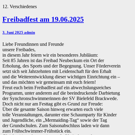
12. Verschiedenes
Freibadfest
Freibadfest am 19.06.2025
am
19.06.2025
3. Juni 2025
admin
Liebe Freundinnen und Freunde
unsere Freibades,
in diesem Jahr feiern wir ein besonderes Jubiläum:
Seit 85 Jahren ist das Freibad Neubeckum ein Ort der
Erholung, des Sports und der Begegnung. Unser Förderverein
setzt sich seit Jahrzehnten mit Leidenschaft für den Erhalt
und die Weiterentwicklung dieser wichtigen Einrichtung ein –
und das möchten wir gemeinsam mit euch feiern!
Freut euch beim Freibadfest auf ein abwechslungsreiches
Programm, unter anderem auf die beeindruckende Darbietung
der Synchronschwimmerinnen der SV Bielefeld Brackwede.
Doch nicht nur am Festtag gibt es Grund zur Freude:
Über die gesamte Saison hinweg erwarten euch viele
tolle Veranstaltungen, darunter eine Schaumparty für Kinder
und Jugendliche, ein „Mermaiding-Tag“ sowie der Tag
der Grundschulen. Zum Saisonabschluss laden wir dann
zum Frühschwimmer-Frühstück ein.