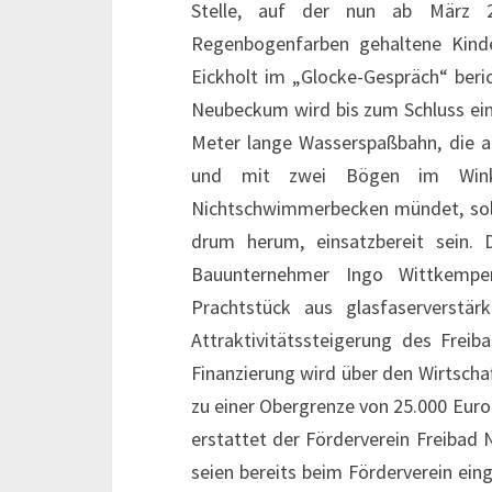
Stelle, auf der nun ab März 2
Regenbogenfarben gehaltene Kinde
Eickholt im „Glocke-Gespräch“ beri
Neubeckum wird bis zum Schluss ein
Meter lange Wasserspaßbahn, die an
und mit zwei Bögen im Wink
Nichtschwimmerbecken mündet, soll
drum herum, einsatzbereit sein. 
Bauunternehmer Ingo Wittkempe
Prachtstück aus glasfaserverstä
Attraktivitätssteigerung des Freib
Finanzierung wird über den Wirtscha
zu einer Obergrenze von 25.000 Eur
erstattet der Förderverein Freiba
seien bereits beim Förderverein ein