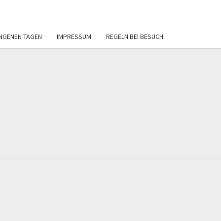
NGENEN TAGEN
IMPRESSUM
REGELN BEI BESUCH
ERVEREIN
REIBAD
BECKUM