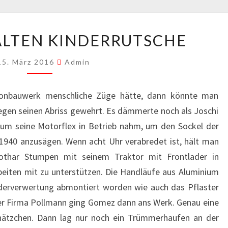
ABRISS
 ALTEN KINDERRUTSCHE
DER
ALTEN
15. März 2016
Admin
KINDERRUTSCHE
onbauwerk menschliche Züge hätte, dann könnte man
gegen seinen Abriss gewehrt. Es dämmerte noch als Joschi
m seine Motorflex in Betrieb nahm, um den Sockel der
1940 anzusägen. Wenn acht Uhr verabredet ist, hält man
othar Stumpen mit seinem Traktor mit Frontlader in
eiten mit zu unterstützen. Die Handläufe aus Aluminium
derverwertung abmontiert worden wie auch das Pflaster
 Firma Pollmann ging Gomez dann ans Werk. Genau eine
chätzchen. Dann lag nur noch ein Trümmerhaufen an der