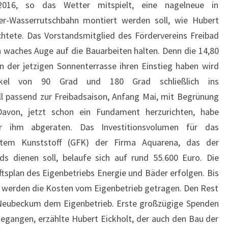
016, so das Wetter mitspielt, eine nagelneue in
r-Wasserrutschbahn montiert werden soll, wie Hubert
chtete. Das Vorstandsmitglied des Fördervereins Freibad
 waches Auge auf die Bauarbeiten halten. Denn die 14,80
 der jetzigen Sonnenterrasse ihren Einstieg haben wird
el von 90 Grad und 180 Grad schließlich ins
 passend zur Freibadsaison, Anfang Mai, mit Begrünung
Davon, jetzt schon ein Fundament herzurichten, habe
r ihm abgeraten. Das Investitionsvolumen für das
rktem Kunststoff (GFK) der Firma Aquarena, das der
ads dienen soll, belaufe sich auf rund 55.600 Euro. Die
ftsplan des Eigenbetriebs Energie und Bäder erfolgen. Bis
o werden die Kosten vom Eigenbetrieb getragen. Den Rest
d Neubeckum dem Eigenbetrieb. Erste großzügige Spenden
gegangen, erzählte Hubert Eickholt, der auch den Bau der