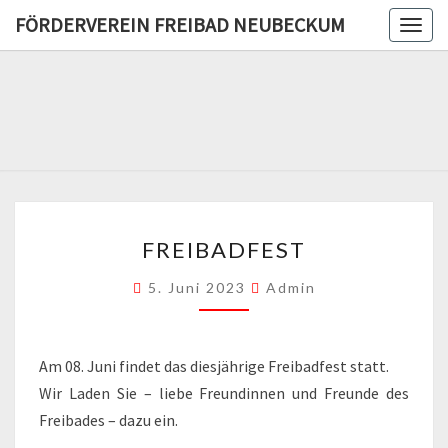
FÖRDERVEREIN FREIBAD NEUBECKUM
Togg
navig
FÖRDERV
FREIB
NEUBE
FREIBADFEST
FREIBADFEST
5. Juni 2023
Admin
Am 08. Juni findet das diesjährige Freibadfest statt.
Wir Laden Sie – liebe Freundinnen und Freunde des
Freibades – dazu ein.