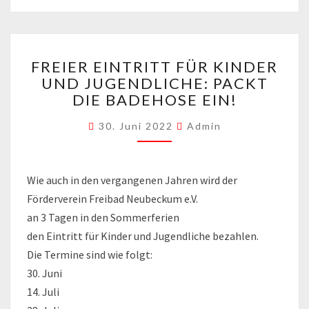
FREIER
FREIER EINTRITT FÜR KINDER
EINTRITT
UND JUGENDLICHE: PACKT
FÜR
DIE BADEHOSE EIN!
KINDER
UND
30. Juni 2022
Admin
JUGENDLICHE:
PACKT
DIE
BADEHOSE
Wie auch in den vergangenen Jahren wird der
EIN!
Förderverein Freibad Neubeckum e.V.
an 3 Tagen in den Sommerferien
den Eintritt für Kinder und Jugendliche bezahlen.
Die Termine sind wie folgt:
30. Juni
14. Juli