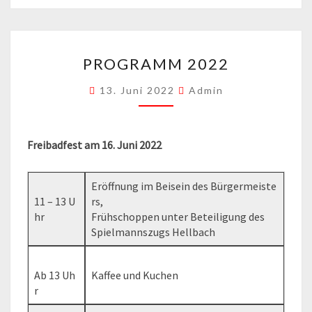
PROGRAMM
PROGRAMM 2022
2022
13. Juni 2022
Admin
Freibadfest am 16. Juni 2022
Eröffnung im Beisein des Bürgermeiste
11 – 13 U
rs,
hr
Frühschoppen unter Beteiligung des
Spielmannszugs Hellbach
Ab 13 Uh
Kaffee und Kuchen
r