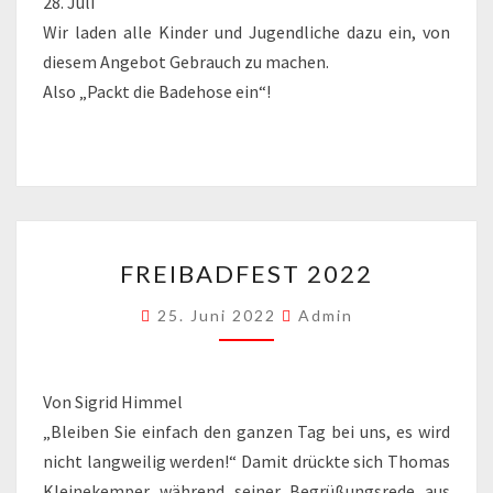
28. Juli
Wir laden alle Kinder und Jugendliche dazu ein, von
diesem Angebot Gebrauch zu machen.
Also „Packt die Badehose ein“!
FREIBADFEST
FREIBADFEST 2022
2022
25. Juni 2022
Admin
Von Sigrid Himmel
„Bleiben Sie einfach den ganzen Tag bei uns, es wird
nicht langweilig werden!“ Damit drückte sich Thomas
Kleinekemper während seiner Begrüßungsrede aus