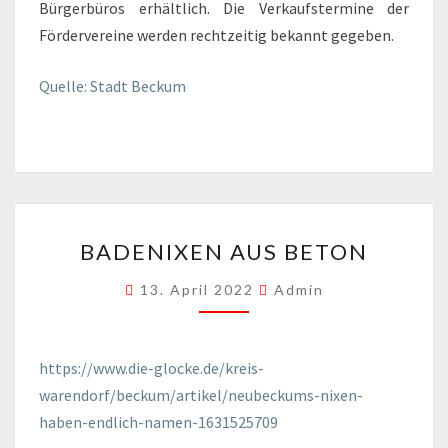
Bürgerbüros erhältlich. Die Verkaufstermine der
Fördervereine werden rechtzeitig bekannt gegeben.
Quelle: Stadt Beckum
BADENIXEN
BADENIXEN AUS BETON
AUS
BETON
13. April 2022
Admin
https://www.die-glocke.de/kreis-
warendorf/beckum/artikel/neubeckums-nixen-
haben-endlich-namen-1631525709