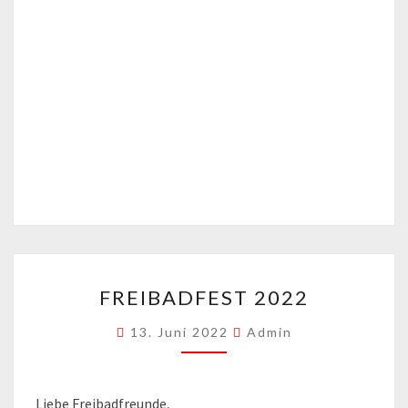
FREIBADFEST
FREIBADFEST 2022
2022
13. Juni 2022
Admin
Liebe Freibadfreunde,