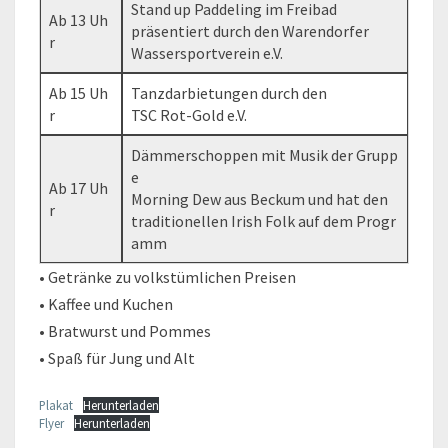
Stand up Paddeling im Freibad
Ab 13 Uh
präsentiert durch den Warendorfer
r
Wassersportverein e.V.
Ab 15 Uh
Tanzdarbietungen durch den
r
TSC Rot-Gold e.V.
Dämmerschoppen mit Musik der Grupp
e
Ab 17 Uh
Morning Dew aus Beckum und hat den
r
traditionellen Irish Folk auf dem Progr
amm
• Getränke zu volkstümlichen Preisen
• Kaffee und Kuchen
• Bratwurst und Pommes
• Spaß für Jung und Alt
Plakat
Herunterladen
Flyer
Herunterladen