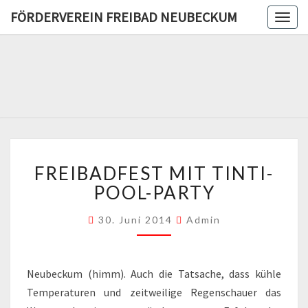
FÖRDERVEREIN FREIBAD NEUBECKUM
Togg
navig
FÖRDERV
FREIB
NEUBE
FREIBADFEST
FREIBADFEST MIT TINTI-
MIT
TINTI-
POOL-PARTY
POOL-
PARTY
30. Juni 2014
Admin
Neubeckum (himm). Auch die Tatsache, dass kühle
Temperaturen und zeitweilige Regenschauer das