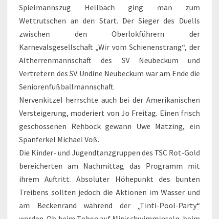
Spielmannszug Hellbach ging man zum
Wettrutschen an den Start. Der Sieger des Duells
zwischen den Oberlokführern der
Karnevalsgesellschaft „Wir vom Schienenstrang“, der
Altherrenmannschaft des SV Neubeckum und
Vertretern des SV Undine Neubeckum war am Ende die
Seniorenfußballmannschaft.
Nervenkitzel herrschte auch bei der Amerikanischen
Versteigerung, moderiert von Jo Freitag. Einen frisch
geschossenen Rehbock gewann Uwe Mätzing, ein
Spanferkel Michael Voß.
Die Kinder- und Jugendtanzgruppen des TSC Rot-Gold
bereicherten am Nachmittag das Programm mit
ihrem Auftritt. Absoluter Höhepunkt des bunten
Treibens sollten jedoch die Aktionen im Wasser und
am Beckenrand während der „Tinti-Pool-Party“
werden. Ob beim Toben auf Minischwimminseln, beim