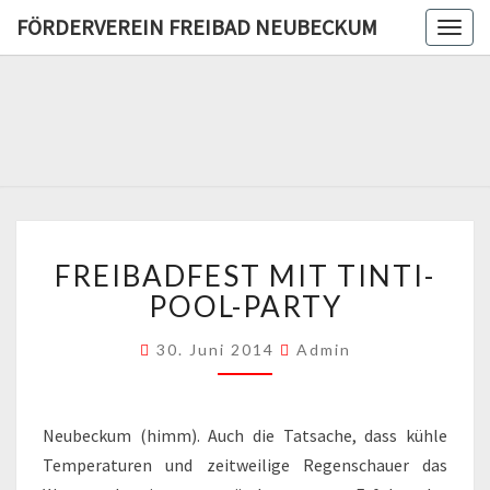
FÖRDERVEREIN FREIBAD NEUBECKUM
Togg
navig
FÖRDERV
FREIB
NEUBE
FREIBADFEST
FREIBADFEST MIT TINTI-
MIT
TINTI-
POOL-PARTY
POOL-
PARTY
30. Juni 2014
Admin
Neubeckum (himm). Auch die Tatsache, dass kühle
Temperaturen und zeitweilige Regenschauer das