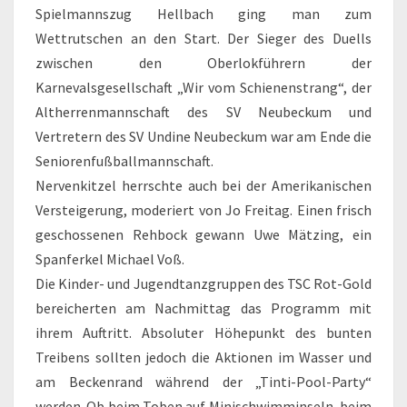
Spielmannszug Hellbach ging man zum
Wettrutschen an den Start. Der Sieger des Duells
zwischen den Oberlokführern der
Karnevalsgesellschaft „Wir vom Schienenstrang“, der
Altherrenmannschaft des SV Neubeckum und
Vertretern des SV Undine Neubeckum war am Ende die
Seniorenfußballmannschaft.
Nervenkitzel herrschte auch bei der Amerikanischen
Versteigerung, moderiert von Jo Freitag. Einen frisch
geschossenen Rehbock gewann Uwe Mätzing, ein
Spanferkel Michael Voß.
Die Kinder- und Jugendtanzgruppen des TSC Rot-Gold
bereicherten am Nachmittag das Programm mit
ihrem Auftritt. Absoluter Höhepunkt des bunten
Treibens sollten jedoch die Aktionen im Wasser und
am Beckenrand während der „Tinti-Pool-Party“
werden. Ob beim Toben auf Minischwimminseln, beim