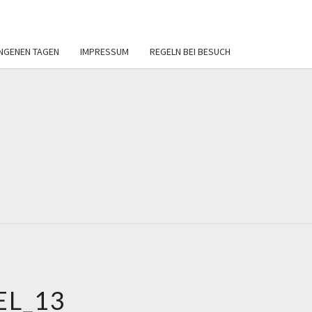
NGENEN TAGEN
IMPRESSUM
REGELN BEI BESUCH
ERVEREIN
REIBAD
BECKUM
EL_13