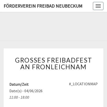
FÖRDERVEREIN FREIBAD NEUBECKUM
Togg
navig
FÖRDERV
FREIB
NEUBE
GROSSES F
GROSSES FREIBADFEST A
REIBADFEST A
N F
N FRONLEICHNAM
RONLEICHNAM
#_LOCATIONMAP
Datum/Zeit
Date(s) - 04/06/2026
11:00 - 18:00