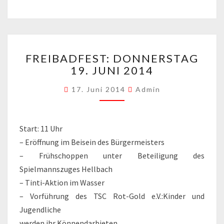
FREIBADFEST:
FREIBADFEST: DONNERSTAG
DONNERSTAG
19. JUNI 2014
19.
JUNI
17. Juni 2014
Admin
2014
Start: 11 Uhr
– Eröffnung im Beisein des Bürgermeisters
– Frühschoppen unter Beteiligung des
Spielmannszuges Hellbach
– Tinti-Aktion im Wasser
– Vorführung des TSC Rot-Gold e.V.:Kinder und
Jugendliche
werden ihr Könnendarbieten