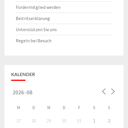
Fördermitglied werden
Beitritserklärung
Unterstützen Sie uns
Regeln bei Besuch
KALENDER
M
D
M
D
F
S
S
27
28
29
30
31
1
2