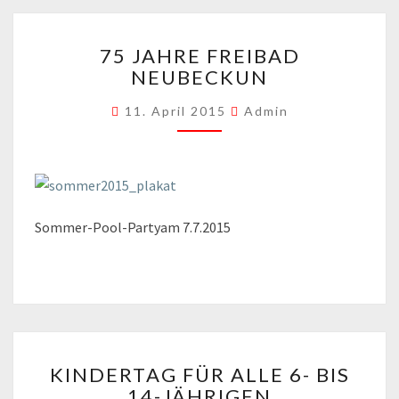
75
75 JAHRE FREIBAD
JAHRE
NEUBECKUN
FREIBAD
NEUBECKUN
11. April 2015
Admin
Sommer-Pool-Partyam 7.7.2015
KINDERTAG
KINDERTAG FÜR ALLE 6- BIS
FÜR
14-JÄHRIGEN
ALLE