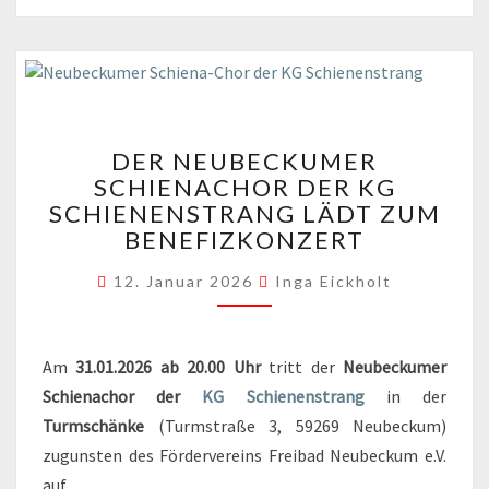
DER
DER NEUBECKUMER
NEUBECKUMER
SCHIENACHOR DER KG
SCHIENACHOR
SCHIENENSTRANG LÄDT ZUM
DER
KG
BENEFIZKONZERT
SCHIENENSTRANG
LÄDT
12. Januar 2026
Inga Eickholt
ZUM
BENEFIZKONZERT
Am
31.01.2026 ab 20.00 Uhr
tritt der
Neubeckumer
Schienachor der
KG Schienenstrang
in der
Turmschänke
(Turmstraße 3, 59269 Neubeckum)
zugunsten des Fördervereins Freibad Neubeckum e.V.
auf.