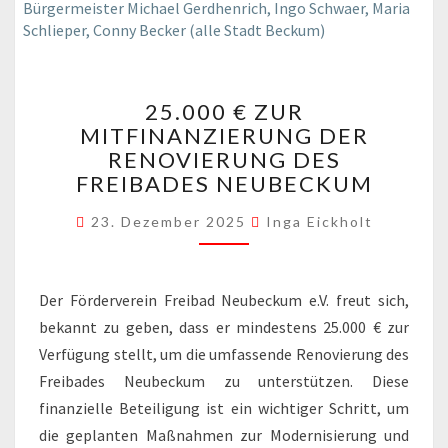
25.000
25.000 € ZUR
€
MITFINANZIERUNG DER
ZUR
RENOVIERUNG DES
MITFINANZIERUNG
DER
FREIBADES NEUBECKUM
RENOVIERUNG
DES
23. Dezember 2025
Inga Eickholt
FREIBADES
NEUBECKUM
Der Förderverein Freibad Neubeckum e.V. freut sich,
bekannt zu geben, dass er mindestens 25.000 € zur
Verfügung stellt, um die umfassende Renovierung des
Freibades Neubeckum zu unterstützen. Diese
finanzielle Beteiligung ist ein wichtiger Schritt, um
die geplanten Maßnahmen zur Modernisierung und