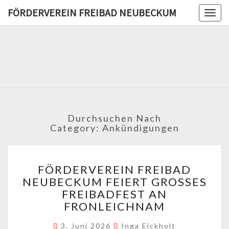
FÖRDERVEREIN FREIBAD NEUBECKUM
Togg
navig
FÖRDERV
FREIB
NEUBE
Durchsuchen Nach
Category:
Ankündigungen
FÖRDERVEREIN
FÖRDERVEREIN FREIBAD
FREIBAD
NEUBECKUM FEIERT GROSSES F
NEUBECKUM
REIBADFEST AN F
FEIERT
GROSSES F
RONLEICHNAM
REIBADFEST A
N F
3. Juni 2026
Inga Eickholt