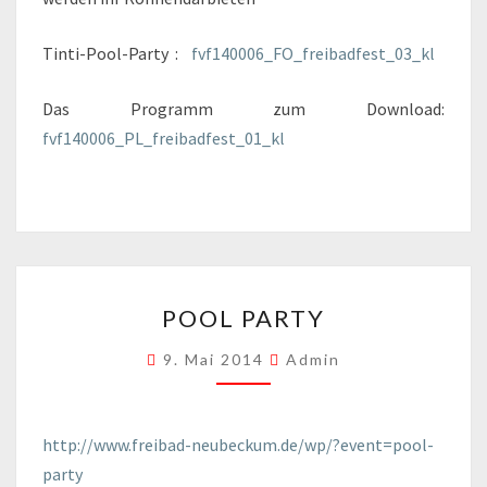
Tinti-Pool-Party :
fvf140006_FO_freibadfest_03_kl
Das Programm zum Download:
fvf140006_PL_freibadfest_01_kl
POOL
POOL PARTY
PARTY
9. Mai 2014
Admin
http://www.freibad-neubeckum.de/wp/?event=pool-
party