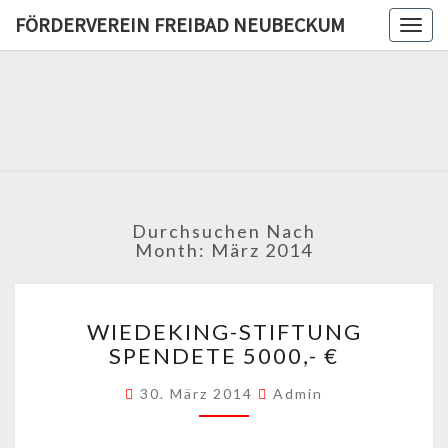
FÖRDERVEREIN FREIBAD NEUBECKUM
Togg
navig
FÖRDERV
FREIB
NEUBE
Durchsuchen Nach
Month:
März 2014
WIEDEKING-
WIEDEKING-STIFTUNG
STIFTUNG
SPENDETE 5000,- €
SPENDETE
5000,-
30. März 2014
Admin
€