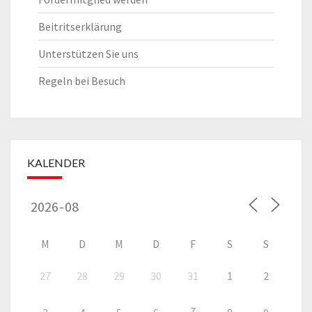
Beitritserklärung
Unterstützen Sie uns
Regeln bei Besuch
KALENDER
M
D
M
D
F
S
S
27
28
29
30
31
1
2
7