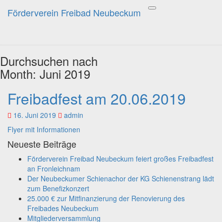
Förderverein Freibad Neubeckum
Förderverein Freibad
Toggle
navigation
Neubeckum
Durchsuchen nach
Month:
Juni 2019
Freibadfest am 20.06.2019
Freibadfest
am
20.06.2019
16. Juni 2019
admin
Flyer mit Informationen
Neueste Beiträge
Förderverein Freibad Neubeckum feiert großes Freibadfest
an Fronleichnam
Der Neubeckumer Schienachor der KG Schienenstrang lädt
zum Benefizkonzert
25.000 € zur Mitfinanzierung der Renovierung des
Freibades Neubeckum
Mitgliederversammlung