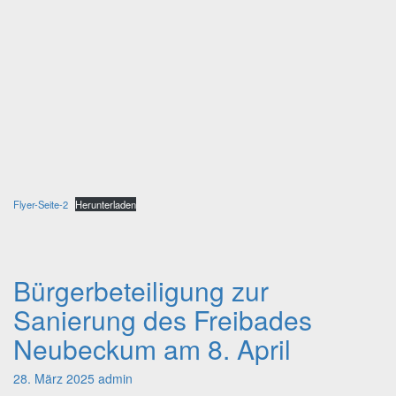
Flyer-Seite-2
Herunterladen
Bürgerbeteiligung zur
Bürgerbeteiligung
zur
Sanierung des Freibades
Sanierung
des
Neubeckum am 8. April
Freibades
Neubeckum
28. März 2025
admin
am