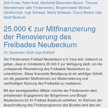
25.000 € zur Mitfinanzierung
25.000
€
der Renovierung des
zur
Mitfinanzierung
Freibades Neubeckum
der
Renovierung
23. Dezember 2025
Inga Eickholt
des
Der Förderverein Freibad Neubeckum e.V. freut sich, bekannt zu
Freibades
geben, dass er mindestens 25.000 € zur Verfügung stellt, um die
Neubeckum
umfassende Renovierung des Freibades Neubeckum zu
unterstützen. Diese finanzielle Beteiligung ist ein wichtiger Schritt,
um die geplanten Maßnahmen zur Modernisierung und
nachhaltigen Nutzung des Freibades zu realisieren.
Mit den bereitgestellten Mitteln möchte der Förderverein dem
anhaltenden Engagement der Bürgerinnen und Bürger
Neubeckums für ihr Freibad Ausdruck verleihen. Im Rahmen der
Ausschreibung des Förderprogramms des Bundes wird dies ein