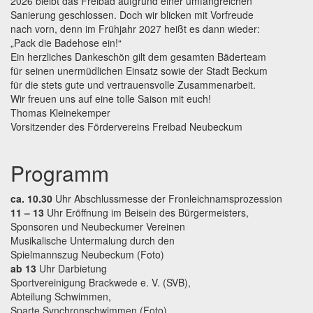
2026 bleibt das Freibad aufgrund einer umfangreichen
Sanierung geschlossen. Doch wir blicken mit Vorfreude
nach vorn, denn im Frühjahr 2027 heißt es dann wieder:
„Pack die Badehose ein!“
Ein herzliches Dankeschön gilt dem gesamten Bäderteam
für seinen unermüdlichen Einsatz sowie der Stadt Beckum
für die stets gute und vertrauensvolle Zusammenarbeit.
Wir freuen uns auf eine tolle Saison mit euch!
Thomas Kleinekemper
Vorsitzender des Fördervereins Freibad Neubeckum
Programm
ca. 10.30
Uhr Abschlussmesse der Fronleichnamsprozession
11 – 13
Uhr Eröffnung im Beisein des Bürgermeisters,
Sponsoren und Neubeckumer Vereinen
Musikalische Untermalung durch den
Spielmannszug Neubeckum (Foto)
ab 13
Uhr Darbietung
Sportvereinigung Brackwede e. V. (SVB),
Abteilung Schwimmen,
Sparte Synchronschwimmen (Foto)