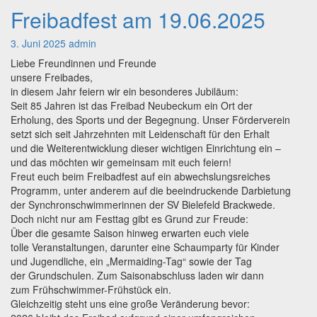
Freibadfest am 19.06.2025
Freibadfest
am
19.06.2025
3. Juni 2025
admin
Liebe Freundinnen und Freunde
unsere Freibades,
in diesem Jahr feiern wir ein besonderes Jubiläum:
Seit 85 Jahren ist das Freibad Neubeckum ein Ort der
Erholung, des Sports und der Begegnung. Unser Förderverein
setzt sich seit Jahrzehnten mit Leidenschaft für den Erhalt
und die Weiterentwicklung dieser wichtigen Einrichtung ein –
und das möchten wir gemeinsam mit euch feiern!
Freut euch beim Freibadfest auf ein abwechslungsreiches
Programm, unter anderem auf die beeindruckende Darbietung
der Synchronschwimmerinnen der SV Bielefeld Brackwede.
Doch nicht nur am Festtag gibt es Grund zur Freude:
Über die gesamte Saison hinweg erwarten euch viele
tolle Veranstaltungen, darunter eine Schaumparty für Kinder
und Jugendliche, ein „Mermaiding-Tag“ sowie der Tag
der Grundschulen. Zum Saisonabschluss laden wir dann
zum Frühschwimmer-Frühstück ein.
Gleichzeitig steht uns eine große Veränderung bevor: