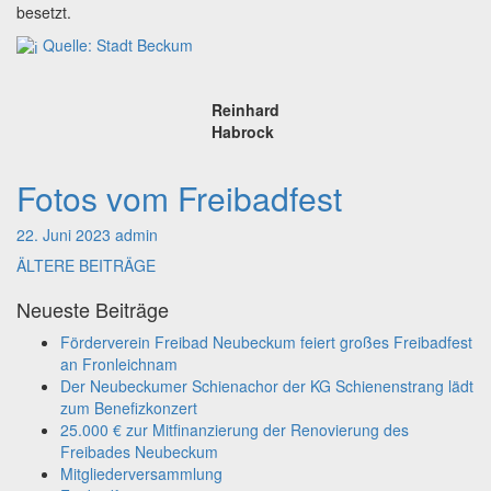
besetzt.
Quelle: Stadt Beckum
Reinhard
Habrock
Fotos vom Freibadfest
Fotos
vom
Freibadfest
22. Juni 2023
admin
Beitrags-
ÄLTERE BEITRÄGE
Navigation
Neueste Beiträge
Förderverein Freibad Neubeckum feiert großes Freibadfest
an Fronleichnam
Der Neubeckumer Schienachor der KG Schienenstrang lädt
zum Benefizkonzert
25.000 € zur Mitfinanzierung der Renovierung des
Freibades Neubeckum
Mitgliederversammlung