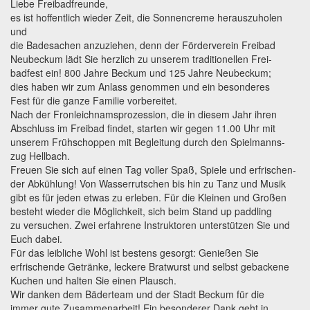
Liebe Freibadfreunde,
Freibadfest
es ist hoffentlich wieder Zeit, die Sonnencreme herauszuholen
2024
und
die Badesachen anzuziehen, denn der Förderverein Freibad
Neubeckum lädt Sie herzlich zu unserem traditionellen Frei-
badfest ein! 800 Jahre Beckum und 125 Jahre Neubeckum;
dies haben wir zum Anlass genommen und ein besonderes
Fest für die ganze Familie vorbereitet.
Nach der Fronleichnamsprozession, die in diesem Jahr ihren
Abschluss im Freibad findet, starten wir gegen 11.00 Uhr mit
unserem Frühschoppen mit Begleitung durch den Spielmanns-
zug Hellbach.
Freuen Sie sich auf einen Tag voller Spaß, Spiele und erfrischen-
der Abkühlung! Von Wasserrutschen bis hin zu Tanz und Musik
gibt es für jeden etwas zu erleben. Für die Kleinen und Großen
besteht wieder die Möglichkeit, sich beim Stand up paddling
zu versuchen. Zwei erfahrene Instruktoren unterstützen Sie und
Euch dabei.
Für das leibliche Wohl ist bestens gesorgt: Genießen Sie
erfrischende Getränke, leckere Bratwurst und selbst gebackene
Kuchen und halten Sie einen Plausch.
Wir danken dem Bäderteam und der Stadt Beckum für die
immer gute Zusammenarbeit! Ein besonderer Dank geht in