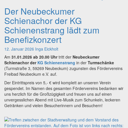
Der Neubeckumer
Der
Neubeckumer
Schienachor der KG
Schienachor
der
Schienenstrang lädt zum
KG
Benefizkonzert
Schienenstrang
lädt
zum
12. Januar 2026
Inga Eickholt
Benefizkonzert
Am
31.01.2026 ab 20.00 Uhr
tritt der
Neubeckumer
Schienachor der
KG Schienenstrang
in der
Turmschänke
(Turmstraße 3, 59269 Neubeckum) zugunsten des Fördervereins
Freibad Neubeckum e.V. auf.
Der Eintrittspreis von 5,- € wird komplett an unseren Verein
gespendet. Im Namen des gesamten Fördervereins bedanken wir
uns herzlich für die Großzügigkeit und freuen uns auf einen
unvergesslichen Abend mit Live-Musik zum Schunkeln, leckeren
Getränken und vielen Besucherinnern und Besuchern!