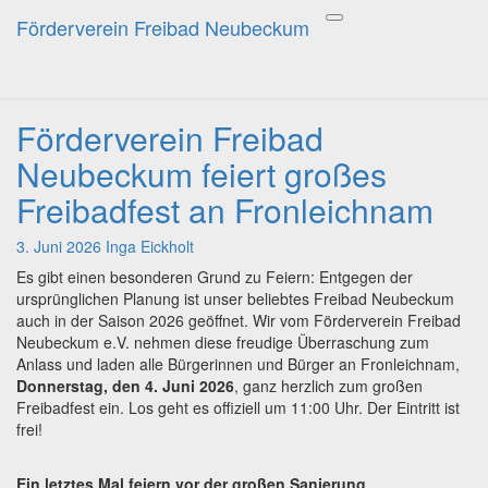
Förderverein Freibad Neubeckum
Förderverein Freibad
Toggle
navigation
Neubeckum
Förderverein Freibad
Förderverein
Freibad
Neubeckum feiert großes
Neubeckum
feiert
Freibadfest an Fronleichnam
großes
Freibadfest
3. Juni 2026
Inga Eickholt
an
Es gibt einen besonderen Grund zu Feiern: Entgegen der
Fronleichnam
ursprünglichen Planung ist unser beliebtes Freibad Neubeckum
auch in der Saison 2026 geöffnet. Wir vom Förderverein Freibad
Neubeckum e.V. nehmen diese freudige Überraschung zum
Anlass und laden alle Bürgerinnen und Bürger an Fronleichnam,
Donnerstag, den 4. Juni 2026
, ganz herzlich zum großen
Freibadfest ein. Los geht es offiziell um 11:00 Uhr. Der Eintritt ist
frei!
Ein letztes Mal feiern vor der großen Sanierung