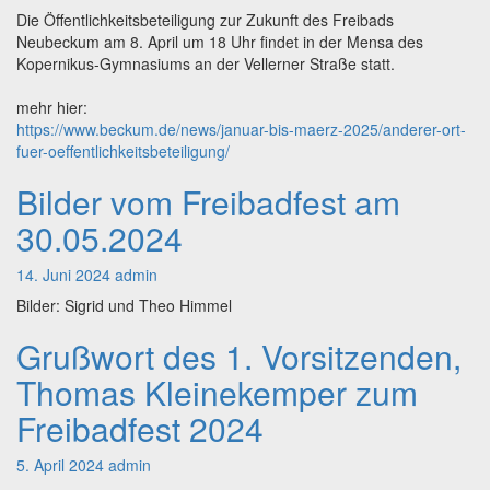
8.
Die Öffentlichkeitsbeteiligung zur Zukunft des Freibads
April
Neubeckum am 8. April um 18 Uhr findet in der Mensa des
Kopernikus-Gymnasiums an der Vellerner Straße statt.
mehr hier:
https://www.beckum.de/news/januar-bis-maerz-2025/anderer-ort-
fuer-oeffentlichkeitsbeteiligung/
Bilder vom Freibadfest am
Bilder
vom
30.05.2024
Freibadfest
am
14. Juni 2024
admin
30.05.2024
Bilder: Sigrid und Theo Himmel
Grußwort des 1. Vorsitzenden,
Grußwort
des
Thomas Kleinekemper zum
1.
Vorsitzenden,
Freibadfest 2024
Thomas
Kleinekemper
5. April 2024
admin
zum