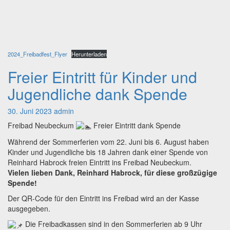
2024_Freibadfest_Flyer
Herunterladen
Freier Eintritt für Kinder und
Freier
Eintritt
Jugendliche dank Spende
für
Kinder
30. Juni 2023
admin
und
Jugendliche
Freibad Neubeckum
Freier Eintritt dank Spende
dank
Während der Sommerferien vom 22. Juni bis 6. August haben
Spende
Kinder und Jugendliche bis 18 Jahren dank einer Spende von
Reinhard Habrock freien Eintritt ins Freibad Neubeckum.
Vielen lieben Dank, Reinhard Habrock, für diese großzügige
Spende!
Der QR-Code für den Eintritt ins Freibad wird an der Kasse
ausgegeben.
Die Freibadkassen sind in den Sommerferien ab 9 Uhr