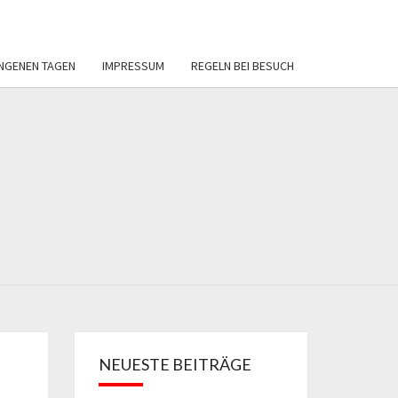
NGENEN TAGEN
IMPRESSUM
REGELN BEI BESUCH
ERVEREIN
REIBAD
BECKUM
NEUESTE BEITRÄGE