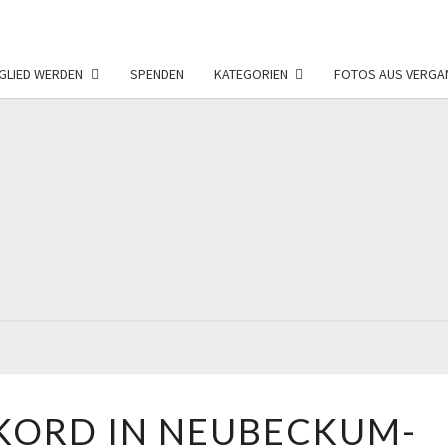
GLIED WERDEN
SPENDEN
KATEGORIEN
FOTOS AUS VERGA
FÖRD
F
NEU
BESUCHERREKORD
KORD IN NEUBECKUM-
IN