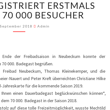
NEUBECKUM-
GISTRIERT ERSTMALS
FREIBAD
 70 000 BESUCHER
REGISTRIERT
ERSTMALS
MEHR
 September 2018
Admin
ALS
70
000
BESUCHER
 Ende der Freibadsaison in Neubeckum konnte der
en 70 000. Badegast begrüßen.
ns Freibad Neubeckum, Thomas Kleinekemper, und die
ier-Nauert und Peter Kreft überreichten Christiane Hilke
d-Jahreskarte für die kommende Saison 2019.
t Ihnen einen Dauerbadegast beglückwünschen können“,
r dem 70 000. Badegast in der Saison 2018.
olz auf diese tolle Freizeitmöglichkeit, wusste Mechtild