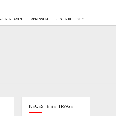
NGENEN TAGEN
IMPRESSUM
REGELN BEI BESUCH
ERVEREIN
REIBAD
BECKUM
NEUESTE BEITRÄGE