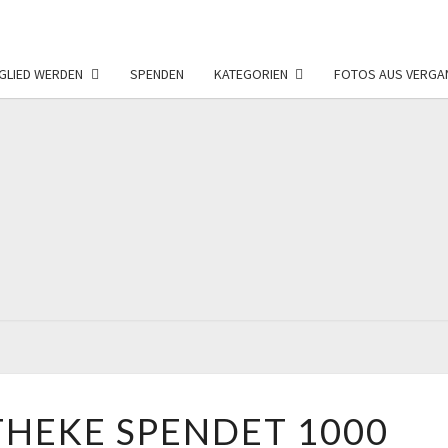
GLIED WERDEN
SPENDEN
KATEGORIEN
FOTOS AUS VERGA
FÖRD
F
NEU
ADLER-
HEKE SPENDET 1000
APOTHEKE