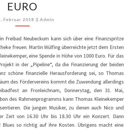
SPENDET
EURO
1000
EURO
. Februar 2018
Admin
n Freibad Neubeckum kann sich über eine Finanzspritze
eke freuen. Martin Wülfing überreichte jetzt dem Ersten
leinekemper, eine Spende in Höhe von 1000 Euro. Für das
ojekt in der „Pipeline“, da die Finanzierung der beiden
nz schöne finanzielle Herausforderung sei, so Thomas
iläum des Fördervereins kommt die Zuwendung allerdings
eibadfest an Fronleichnam, Donnerstag, den 31. Mai,
Bonbon des Rahmenprogramms kann Thomas Kleinekemper
sentieren. Die jungen Musiker, zu denen auch Nico und
der Zeit von 16.30 Uhr bis 18.30 Uhr ein Konzert. Dann
lues so richtig auf ihre Kosten. Übrigens macht eine